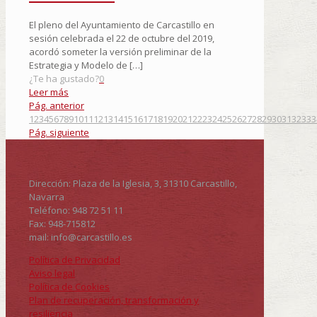
El pleno del Ayuntamiento de Carcastillo en
sesión celebrada el 22 de octubre del 2019,
acordó someter la versión preliminar de la
Estrategia y Modelo de
[…]
¿Te ha gustado?
0
Leer más
Pág. anterior
1
2
3
4
5
6
7
8
9
10
11
12
13
14
15
16
17
18
19
20
21
22
23
24
25
26
27
28
29
30
31
32
33
3
Pág. siguiente
Dirección: Plaza de la Iglesia, 3, 31310 Carcastillo,
Navarra
Teléfono: 948 72 51 11
Fax: 948-715812
mail: info@carcastillo.es
Política de Privacidad
Aviso legal
Política de Cookies
Plan de recuperación, transformación y
resiliencia