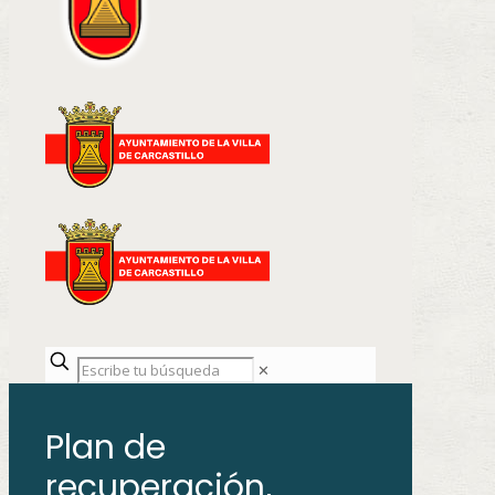
✕
Plan de
recuperación,