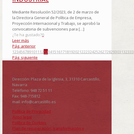
Mediante Resolución 52/2023, de 2 de marzo de
la Directora General de Política de Empresa,
Proyección Internacional y Trabajo, se aprobó la
convocatoria de subvenciones para
[…]
¿Te ha gustado?
0
Leer más
Pág. anterior
1
2
3
4
5
6
7
8
9
10
11
12
13
14
15
16
17
18
19
20
21
22
23
24
25
26
27
28
29
30
31
32
33
3
Pág. siguiente
Dirección: Plaza de la Iglesia, 3, 31310 Carcastillo,
Navarra
Teléfono: 948 72 51 11
Fax: 948-715812
mail: info@carcastillo.es
Política de Privacidad
Aviso legal
Política de Cookies
Plan de recuperación, transformación y