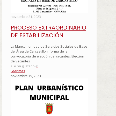
noviembre 21, 2023
PROCESO EXTRAORDINARIO
DE ESTABILIZACIÓN
La Mancomunidad de Servicios Sociales de Base
del Área de Carcastillo informa de la
convocatoria de elección de vacantes. Elección
de vacantes
¿Te ha gustado?
0
Leer más
noviembre 15, 2023