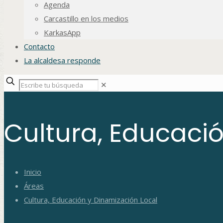
Agenda
Carcastillo en los medios
KarkasApp
Contacto
La alcaldesa responde
✕
Cultura, Educaci
Inicio
Áreas
Cultura, Educación y Dinamización Local