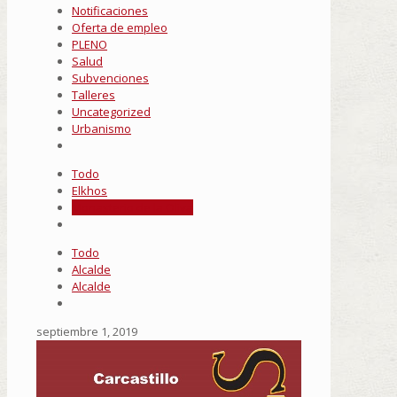
Notificaciones
Oferta de empleo
PLENO
Salud
Subvenciones
Talleres
Uncategorized
Urbanismo
Todo
Elkhos
Monasterio de la Oliva
Todo
Alcalde
Alcalde
septiembre 1, 2019