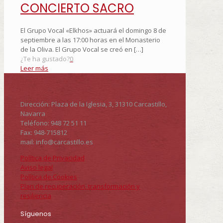
CONCIERTO SACRO
El Grupo Vocal «Elkhos» actuará el domingo 8 de
septiembre a las 17:00 horas en el Monasterio
de la Oliva. El Grupo Vocal se creó en
[…]
¿Te ha gustado?
0
Leer más
Dirección: Plaza de la Iglesia, 3, 31310 Carcastillo,
Navarra
Teléfono: 948 72 51 11
Fax: 948-715812
mail: info@carcastillo.es
Política de Privacidad
Aviso legal
Política de Cookies
Plan de recuperación, transformación y
resiliencia
Síguenos