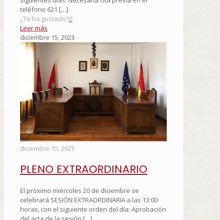
teléfono 621
[…]
¿Te ha gustado?
0
Leer más
diciembre 15, 2023
diciembre 15, 2023
PLENO EXTRAORDINARIO
El próximo miércoles 20 de diciembre se
celebrará SESIÓN EXTRAORDINARIA a las 13:00
horas, con el siguiente orden del día: Aprobación
del acta de la sesión
[…]