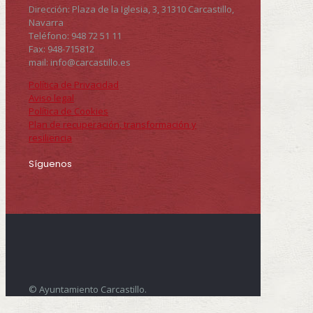
Dirección: Plaza de la Iglesia, 3, 31310 Carcastillo,
Navarra
Teléfono: 948 72 51 11
Fax: 948-715812
mail: info@carcastillo.es
Política de Privacidad
Aviso legal
Política de Cookies
Plan de recuperación, transformación y
resiliencia
Síguenos
© Ayuntamiento Carcastillo.