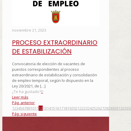
noviembre 21, 2023
PROCESO EXTRAORDINARIO
DE ESTABILIZACIÓN
Convocatoria de elección de vacantes de
puestos correspondientes al proceso
extraordinario de estabilización y consolidación
de empleo temporal, según lo dispuesto en la
Ley 20/2021, de
[…]
¿Te ha gustado?
0
Leer más
Pág. anterior
1
2
3
4
5
6
7
8
9
10
11
12
13
14
15
16
17
18
19
20
21
22
23
24
25
26
27
28
29
30
31
32
33
3
Pág. siguiente