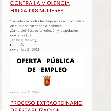
CONTRA LA VIOLENCIA
HACIA LAS MUJERES
“La violencia contra las mujeres es el único delito
en el que se cuestiona a la víctima.
¡Cámbialo!” Esta es la reflexión y la apelación
que lanza
[…]
¿Te ha gustado?
0
Leer más
noviembre 21, 2022
noviembre 21, 2022
PROCESO EXTRAORDINARIO
DE ESTABILIZACIÓN