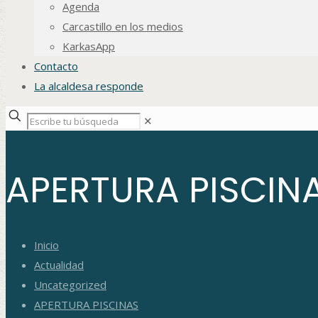
Agenda
Carcastillo en los medios
KarkasApp
Contacto
La alcaldesa responde
✕
APERTURA PISCIN
Inicio
Actualidad
Uncategorized
APERTURA PISCINAS