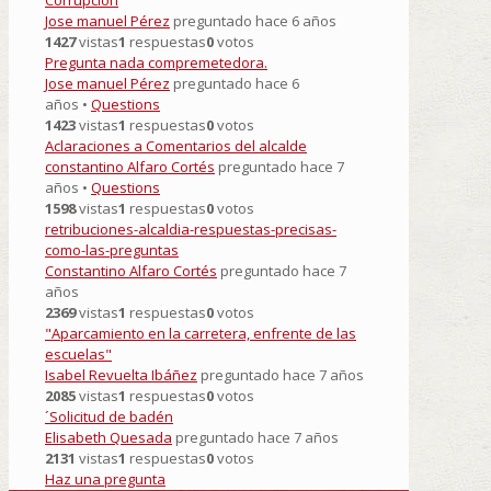
Corrupción
Jose manuel Pérez
preguntado hace 6 años
1427
vistas
1
respuestas
0
votos
Pregunta nada compremetedora.
Jose manuel Pérez
preguntado hace 6
años
•
Questions
1423
vistas
1
respuestas
0
votos
Aclaraciones a Comentarios del alcalde
constantino Alfaro Cortés
preguntado hace 7
años
•
Questions
1598
vistas
1
respuestas
0
votos
retribuciones-alcaldia-respuestas-precisas-
como-las-preguntas
Constantino Alfaro Cortés
preguntado hace 7
años
2369
vistas
1
respuestas
0
votos
"Aparcamiento en la carretera, enfrente de las
escuelas"
Isabel Revuelta Ibáñez
preguntado hace 7 años
2085
vistas
1
respuestas
0
votos
´Solicitud de badén
Elisabeth Quesada
preguntado hace 7 años
2131
vistas
1
respuestas
0
votos
Haz una pregunta