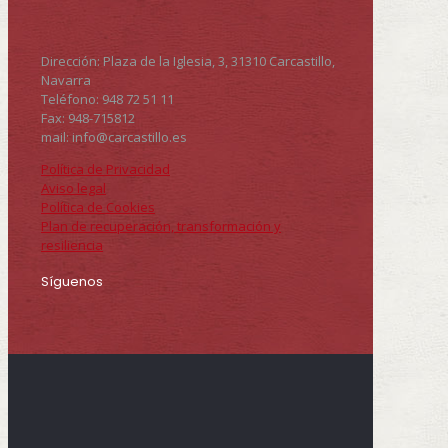
Dirección: Plaza de la Iglesia, 3, 31310 Carcastillo,
Navarra
Teléfono: 948 72 51 11
Fax: 948-715812
mail: info@carcastillo.es
Política de Privacidad
Aviso legal
Política de Cookies
Plan de recuperación, transformación y
resiliencia
Síguenos