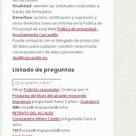
de Carcastillo.
Finalidad:
atender las solicitudes realizadas a
través del formulario.
Derechos:
acceso, rectificación y supresión y
otros derechos como se informa en la Política de
Privacidad de esta Web
Política de privacidad -
Ayuntamiento Carcastillo
Puede contactar con el delegado de protección
de datos para cualquier cuestión relacionada
con la protección de datos personales
dpd@carcastillo.es
Listado de preguntas
Filtrar:
Todo
Sin responder
Pregunta del título del alcalde responde
mariajose
preguntado hace 3 años
•
Questions
890
vistas
0
respuestas
0
votos
RETRATO DEL ALCALDE
Constantino Alfaro Cortés
preguntado hace 6
años
1517
vistas
0
respuestas
0
votos